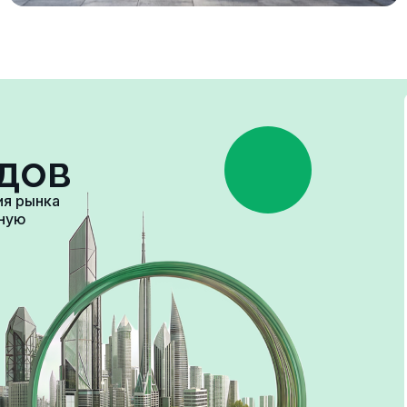
дов
ия рынка
зную