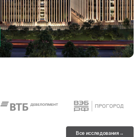
Комплексное
управление
ектов
эксплуатацией объектов
недвижимости
→
→
чик
Технический надзор
→
→
Все исследования
→