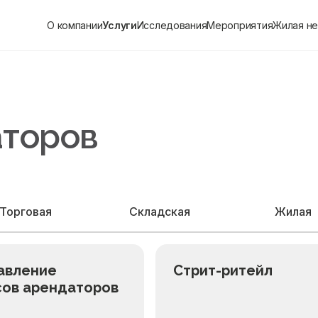
О компании
Услуги
Исследования
Мероприятия
Жилая н
аторов
Торговая
Складская
Жилая
авление
Стрит-ритейл
сов арендаторов