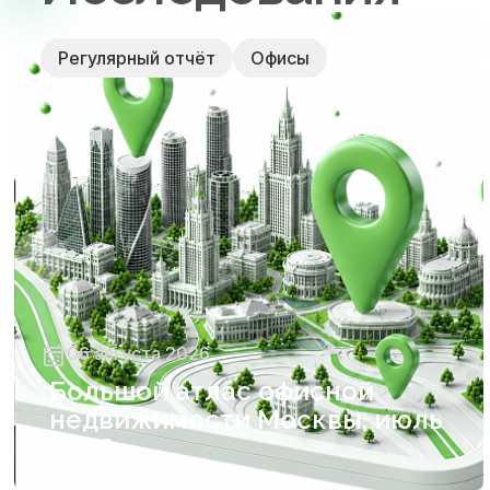
Проект
Регулярный отчёт
Офисы
и соор
06 августа 2026
Большой атлас офисной
недвижимости Москвы, июль
2026