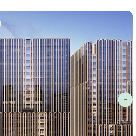
→
→
Услуги Property
Management для
лиз
коммерческой
недвижимости
→
→