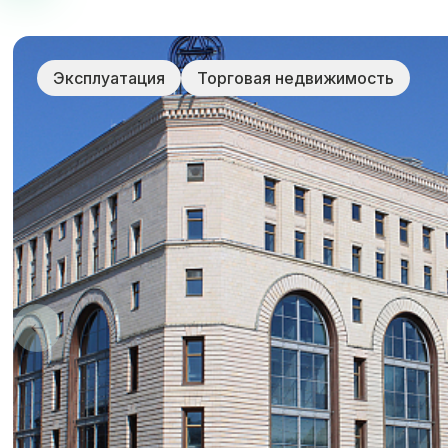
Эксплуатация
Торговая недвижимость
Услуги 
проекти
строите
предэкс
создание
концепц