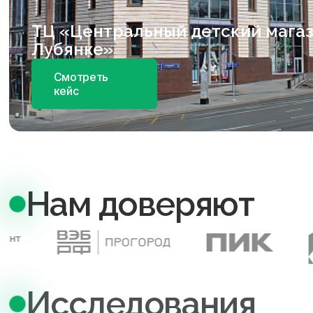
Аудиты
ТЦ «Центральный детский магаз
Лубянке»
Смотреть
кейс
Управл
капитал
Нам доверяют
строите
Исследования