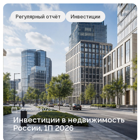
ирование зданий
Строительный конт
Регулярный отчёт
Инвестиции
ужений
→
30 июня 2026
Инвестиции в недвижимость
России, 1П 2026