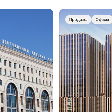
затрат на аренду/
владение
Продажа
Офисы
→
на этапе
Аудит процедур
рования,
управления и
льства и
эксплуатации и ана
плуатации,
расходов
 usability-
ии проекта
→