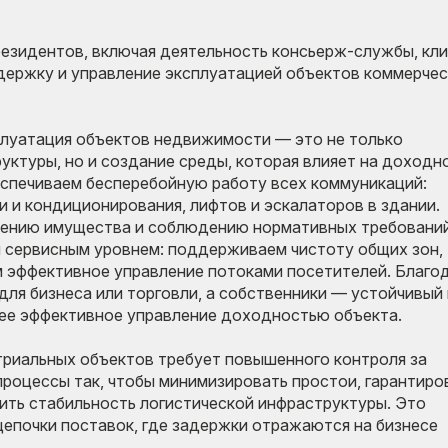
езидентов, включая деятельность консьерж-службы, кли
ержку и управление эксплуатацией объектов коммерче
плуатация объектов недвижимости — это не только
туры, но и создание среды, которая влияет на доходно
спечиваем бесперебойную работу всех коммуникаций:
и и кондиционирования, лифтов и эскалаторов в здании.
нению имущества и соблюдению нормативных требований
 сервисным уровнем: поддерживаем чистоту общих зон,
м эффективное управление потоками посетителей. Благо
я бизнеса или торговли, а собственники — устойчивый 
лее эффективное управление доходностью объекта.
риальных объектов требует повышенного контроля за
роцессы так, чтобы минимизировать простои, гарантиро
ить стабильность логистической инфраструктуры. Это
епочки поставок, где задержки отражаются на бизнесе