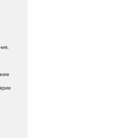
ния.
ание
верие