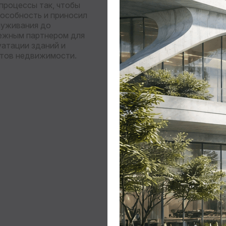
процессы так, чтобы
пособность и приносил
луживания до
дежным партнером для
атации зданий и
ктов недвижимости.