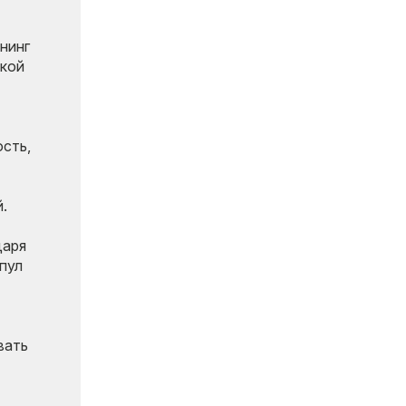
нинг
ской
сть,
.
даря
пул
вать