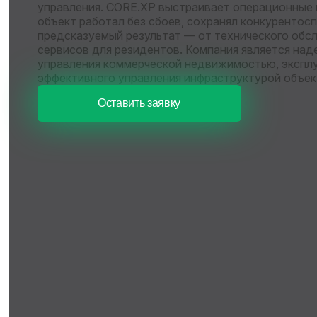
управления. CORE.XP выстраивает операционные 
объект работал без сбоев, сохранял конкурентос
предсказуемый результат — от технического обс
сервисов для резидентов. Компания является на
управления коммерческой недвижимостью, эксплу
эффективного управления инфраструктурой объе
Оставить заявку