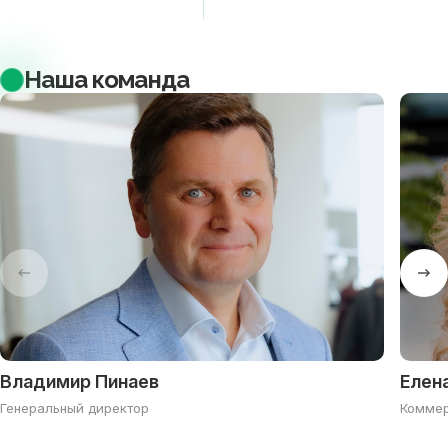
Наша команда
Владимир Пинаев
Елен
Генеральный директор
Коммер