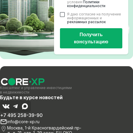
условия
Политики
конфиденциальности
Я даю согласие на получение
информационных и
рекламных рассылок
Получить
консультацию
Консалтинг и управление инвестициями
в недвижимости
Будьте в курсе новостей
+7 495 258-39-90
info@core-xp.ru
Москва, 1-й Красногвардейский пр-
д, д. 21, стр. 1, 29 этаж, БЦ ОКО