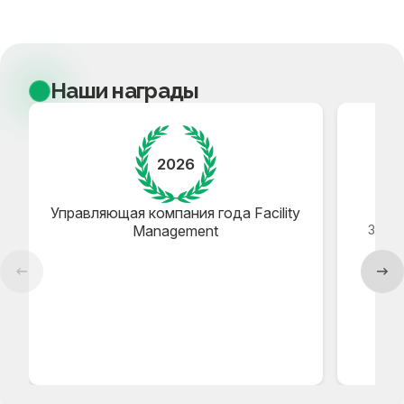
Наши награды
2026
Управляющая компания года Facility
Сд
Management
Золо
Сде