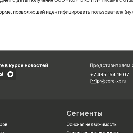
 дней с даты получения ООО «КОР ЭКС ПИ» письма с от
орме, позволяющей идентифицировать пользователя (нуж
е в курсе новостей
Представителям
+7 495 154 19 07
pr@core-xp.ru
Сегменты
ров
Офисная недвижимость
ов
Складская недвижимость