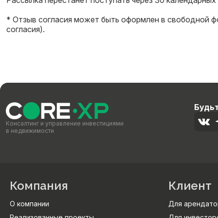
Рассылка перестанет поступать через 30 календарных
* Отзыв согласия может быть оформлен в свободной ф
согласия).
Будьт
Консалтинг и управление инвестициями
в недвижимости
Компания
Клиент
О компании
Для арендато
Реализованные проекты
Для инвестор