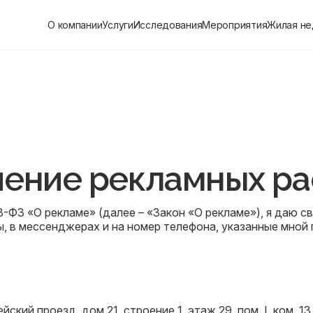
О компании
Услуги
Исследования
Мероприятия
Жилая н
чение рекламных р
38-ФЗ «О рекламе» (далее – «Закон «О рекламе»), я даю 
 в мессенджерах и на номер телефона, указанные мной п
ский проезд, дом 21, строение 1, этаж 29, пом. I, ком. 13