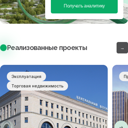
Получать аналитику
Реализованные проекты
→
Эксплуатация
П
Торговая недвижимость