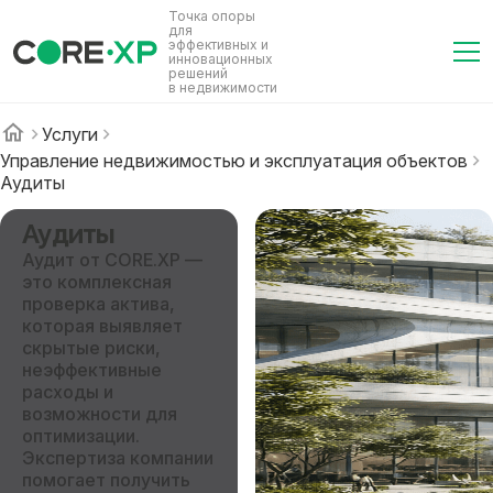
Точка опоры
для
эффективных и
инновационных
решений
в недвижимости
Услуги
Управление недвижимостью и эксплуатация объектов
Аудиты
Аудиты
Аудит от CORE.XP —
это комплексная
проверка актива,
которая выявляет
скрытые риски,
неэффективные
расходы и
возможности для
оптимизации.
Экспертиза компании
помогает получить