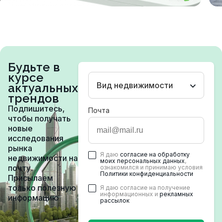
Будьте в
курсе
Вид недвижимости
актуальных
трендов
Подпишитесь,
Почта
чтобы получать
новые
исследования
рынка
Я даю
согласие на обработку
недвижимости на
моих персональных данных
,
почту.
ознакомился и принимаю условия
Политики конфиденциальности
Присылаем
только полезную
Я даю согласие на получение
информационных и
рекламных
информацию
рассылок