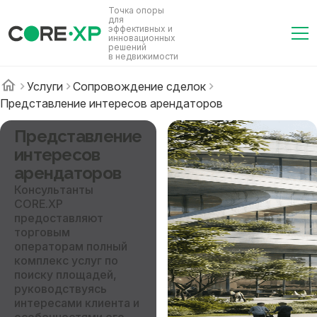
Точка опоры
для
эффективных и
инновационных
решений
в недвижимости
Услуги
Сопровождение сделок
Представление интересов арендаторов
Представление
интересов
арендаторов
Консультанты
CORE.XP
предоставляют
торговым
операторам полный
комплекс услуг по
поиску площадей,
руководствуясь
интересами клиента и