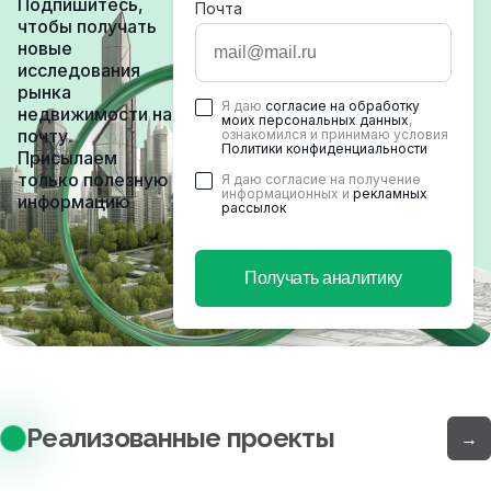
Подпишитесь,
Почта
чтобы получать
новые
исследования
рынка
Я даю
согласие на обработку
недвижимости на
моих персональных данных
,
почту.
ознакомился и принимаю условия
Политики конфиденциальности
Присылаем
только полезную
Я даю согласие на получение
информационных и
рекламных
информацию
рассылок
Получать аналитику
Реализованные проекты
→