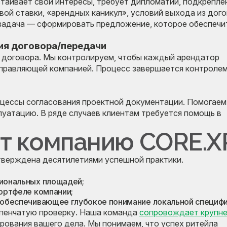
таивает свои интересы, требует дипломатии, подкрепле
вой ставки, «арендных каникул», условий выхода из дого
задача — сформировать предложение, которое обеспечи
ия договора/передачи
 договора. Мы контролируем, чтобы каждый арендатор
управляющей компанией. Процесс завершается контроле
цессы согласования проектной документации. Помогаем
луатацию. В ряде случаев клиентам требуется помощь в
т компанию CORE.X
тверждена десятилетиями успешной практики.
сиональных площадей;
портфеле компании;
, обеспечивающее глубокое понимание локальной специфи
упенчатую проверку. Наша команда
сопровождает крупн
рования вашего дела. Мы понимаем, что успех ритейла