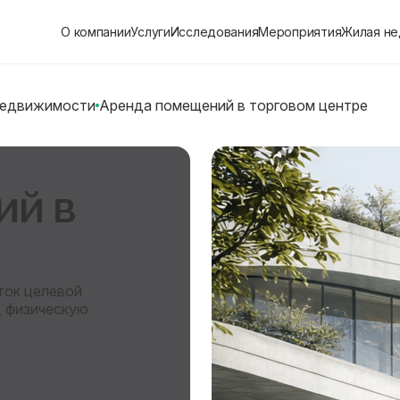
О компании
Услуги
Исследования
Мероприятия
Жилая н
недвижимости
Аренда помещений в торговом центре
ий в
ток целевой
, физическую