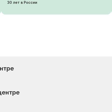
30 лет в России
ентре
центре