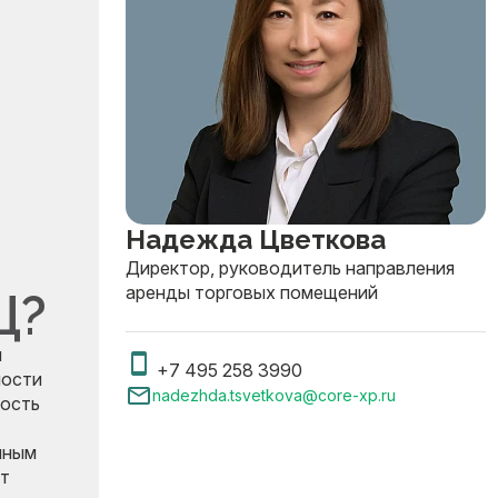
Надежда Цветкова
Директор, руководитель направления
аренды торговых помещений
Ц?
я
+7 495 258 3990
ности
nadezhda.tsvetkova@core-xp.ru
мость
нным
т