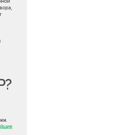
нной
вора,
т
м
P?
ки.
ейшие