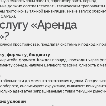
ьную емкость зоны охвата, спрогнозировать период
ение должно соответствовать техническим требованиям
ем приточно-вытяжной вентиляции, иначе запуск оберне
(CAPEX).
услугу «Аренда
»?
очном пространстве, предлагая системный подход к пои
ку, формату, бюджету
ки ритейл-формата. Каждая площадь проходит через фи
менту бренда, наличие целевого трафика, близость к ме
з
нтабельности до момента заключения сделки. Специалис
ооборота, анализируют окружение, выявляют конкурент
сколько адекватна запрашиваемая ставка текущим рыноч
ких условий