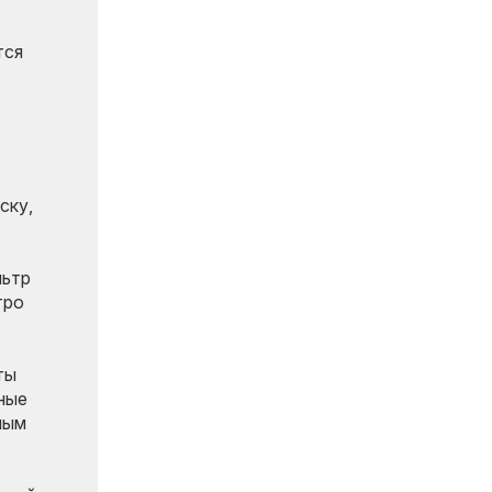
тся
ску,
льтр
тро
ты
ные
ным