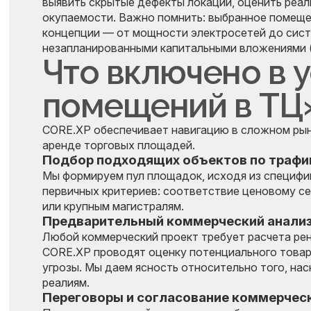
выявить скрытые дефекты локации, оценить реал
окупаемости. Важно помнить: выбранное помещ
концепции — от мощности электросетей до сист
незапланированными капитальными вложениями 
Что включено в 
помещений в ТЦ
CORE.XP обеспечивает навигацию в сложном рын
аренде торговых площадей.
Подбор подходящих объектов по трафи
Мы формируем пул площадок, исходя из специфи
первичных критериев: соответствие ценовому сег
или крупным магистралям.
Предварительный коммерческий анали
Любой коммерческий проект требует расчета ре
CORE.XP проводят оценку потенциального товар
угрозы. Мы даем ясность относительно того, на
реалиям.
Переговоры и согласование коммерчес