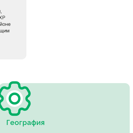
,
.XP
айоне
ющим
География