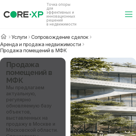
Точка опоры
для
эффективных и
инновационных
решений
в недвижимости
Услуги
Сопровождение сделок
Аренда и продажа недвижимости
Продажа помещений в МФК
Продажа
помещений в
МФК
Мы предлагаем
актуальную,
регулярно
обновляемую базу
объектов,
выставленных на
продажу в Москве и
Московской области.