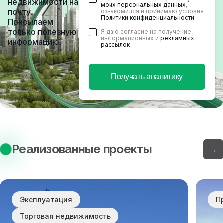
недвижимости на
моих персональных данных
,
почту.
ознакомился и принимаю условия
Политики конфиденциальности
Присылаем
только полезную
Я даю согласие на получение
информационных и
рекламных
информацию
рассылок
Получать аналитику
Реализованные проекты
→
Эксплуатация
П
Торговая недвижимость