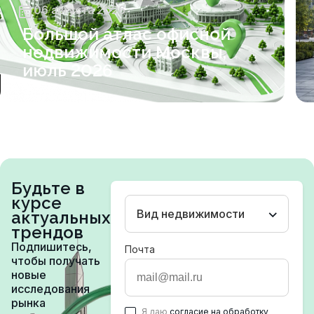
06 августа 2026
Большой атлас офисной
недвижимости Москвы,
июль 2026
Будьте в
курсе
Вид недвижимости
актуальных
трендов
Подпишитесь,
Почта
чтобы получать
новые
исследования
рынка
Я даю
согласие на обработку