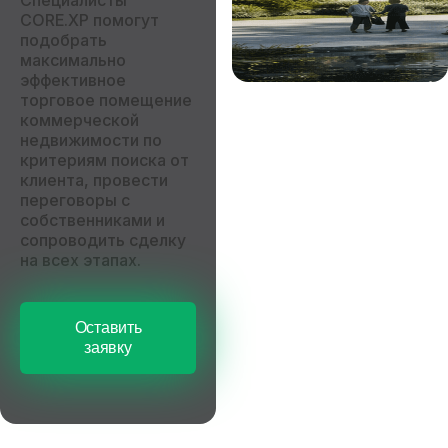
Специалисты
CORE.XP помогут
подобрать
максимально
эффективное
торговое помещение
коммерческой
недвижимости по
критериям поиска от
клиента, провести
переговоры с
собственниками и
сопроводить сделку
на всех этапах.
Оставить
заявку