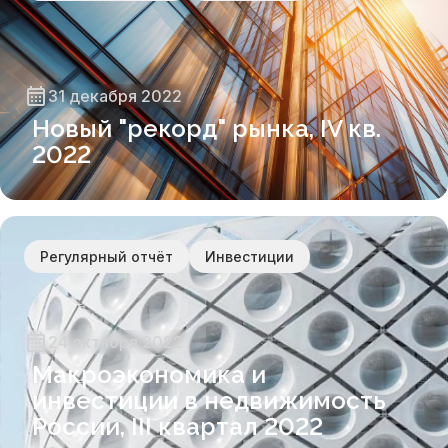
31 декабря 2022
Новый "рекорд" рынка, IV кв.
2022
Регулярный отчёт
Инвестиции
24 октября 2022
Макроэкономика и
инвестиции в недвижимость
России, III квартал 2022