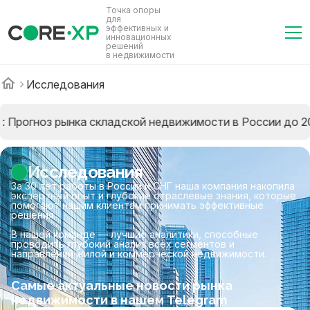
Точка опоры
для
эффективных и
инновационных
решений
в недвижимости
Исследования
Прогноз рынка складской недвижимости в России до 2028
Исследования
За 30 лет работы в России и СНГ наша компания накопила
экспертный опыт и глубокие отраслевые знания, которые
помогают нашим клиентам принимать эффективные
решения.
В нашей команде — лучшие аналитики, способные
проводить глубокий анализ всех сегментов и
направлений жилой и коммерческой недвижимости.
Cамые актуальные новости рынка
недвижимости в нашем Telegram