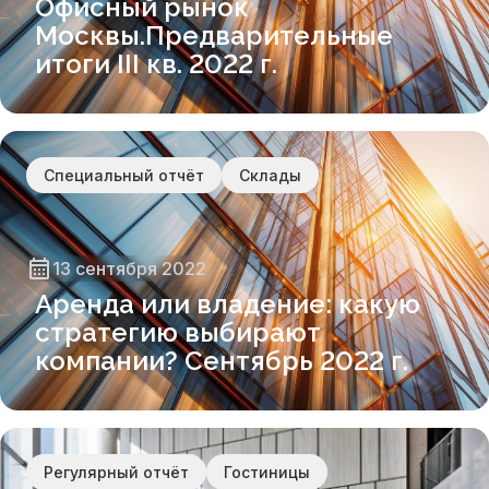
Офисный рынок
Москвы.Предварительные
итоги III кв. 2022 г.
Специальный отчёт
Склады
13 сентября 2022
Аренда или владение: какую
стратегию выбирают
компании? Сентябрь 2022 г.
Регулярный отчёт
Гостиницы