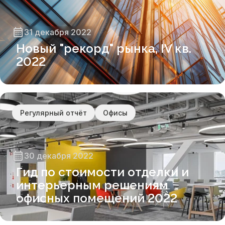
31 декабря 2022
Новый "рекорд" рынка, IV кв.
2022
Регулярный отчёт
Офисы
30 декабря 2022
Гид по стоимости отделки и
интерьерным решениям
офисных помещений 2022