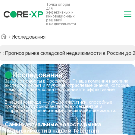
Точка опоры
для
эффективных и
инновационных
решений
в недвижимости
Исследования
 Прогноз рынка складской недвижимости в России до 202
Исследования
За 30 лет работы в России и СНГ наша компания накопила
экспертный опыт и глубокие отраслевые знания, которые
помогают нашим клиентам принимать эффективные
решения.
В нашей команде — лучшие аналитики, способные
проводить глубокий анализ всех сегментов и
направлений жилой и коммерческой недвижимости.
Cамые актуальные новости рынка
недвижимости в нашем Telegram