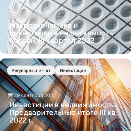
24 октября 2022
Макроэкономика и
инвестиции в недвижимость
России, III квартал 2022
Регулярный отчёт
Инвестиции
29 сентября 2022
Инвестиции в недвижимость.
Предварительные итоги III кв.
2022 г.