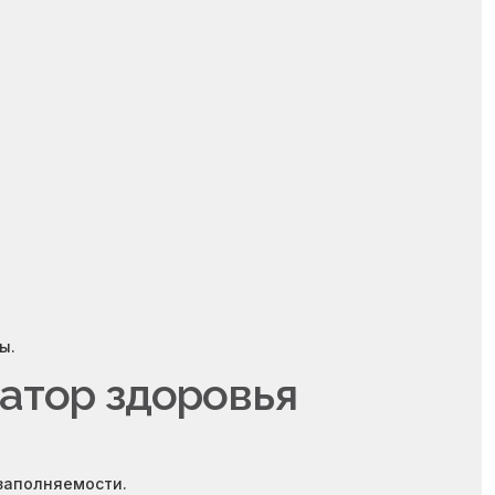
ы.
катор здоровья
 заполняемости.