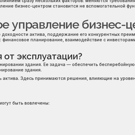
иянием сразу нескольких факторов: меняются требования 
авление бизнес-центром становится не вспомогательной фу
ое управление бизнес-
е доходности актива, поддержание его конкурентных преи
: финансовое планирование, взаимодействие с инвесторами,
 от эксплуатации?
ровании здания. Ее задача — обеспечить бесперебойную р
нирование здания.
 актива. Здесь принимаются решения, влияющие на уровен
могут быть вовлечены: