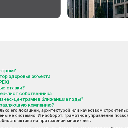
ентром?
тор здоровья объекта
PEX)
ые ставки?
чек-лист собственника
бизнес-центрами в ближайшие годы?
управляющую компанию?
ько его локацией, архитектурой или качеством строитель
ены не системно. И наоборот: грамотное управление позво
бность актива на протяжении многих лет.