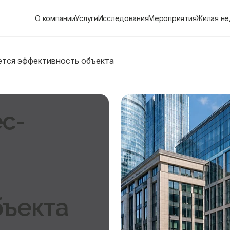
О компании
Услуги
Исследования
Мероприятия
Жилая н
ется эффективность объекта
с-
бъекта