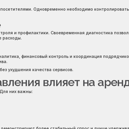
а посетителями. Одновременно необходимо контролировать
е
троля и профилактики. Своевременная диагностика позвол
 расходы.
аналитика, финансовый контроль и координация подрядчико
ива.
без ухудшения качества сервисов.
авления влияет на арен
Для них важны:
 демонстрируют более стабильный спрос и лучше удержива