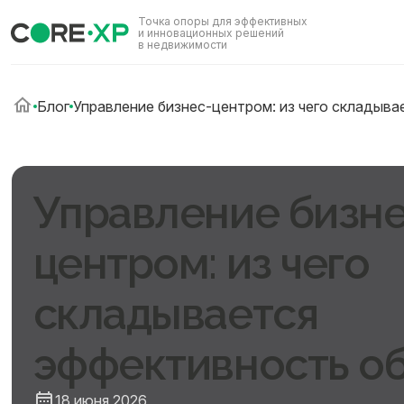
Точка опоры для эффективных
и инновационных решений
в недвижимости
Блог
Управление бизнес-центром: из чего складыва
Управление бизне
центром: из чего
складывается
эффективность о
18 июня 2026