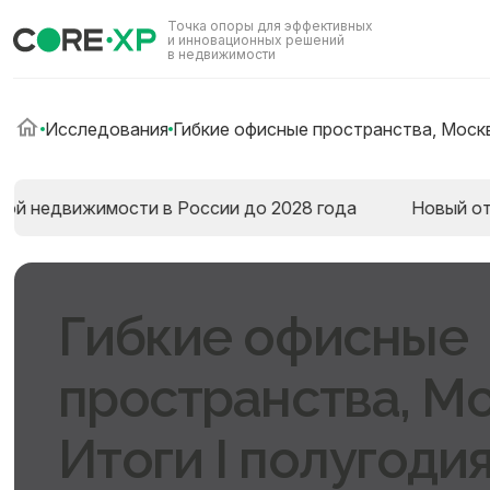
Точка опоры для эффективных
и инновационных решений
в недвижимости
Исследования
Гибкие офисные пространства, Москв
вижимости в России до 2028 года
Новый отчёт : Пр
Гибкие офисные
пространства, Мо
Итоги I полугоди