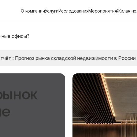
О компании
Услуги
Исследования
Мероприятия
Жилая н
чные офисы?
огноз рынка складской недвижимости в России до 2028 
рынок
ые