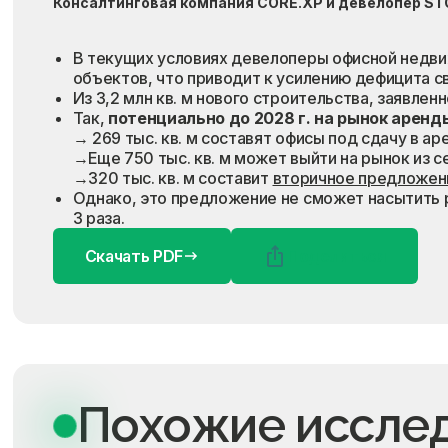
Консалтинговая компания CORE.XP и девелопер ST
В текущих условиях девелоперы офисной недви
объектов, что приводит к усилению дефицита 
Из 3,2 млн кв. м нового строительства, заявле
Так,
потенциально до 2028 г. на рынок аренды
→ 269 тыс. кв. м составят офисы под сдачу в а
→Еще 750 тыс. кв. м может выйти на рынок из 
→320 тыс. кв. м составит
вторичное предложен
Однако, это предложение не сможет насытить 
3 раза.
Скачать PDF
Поделиться
Похожие иссле