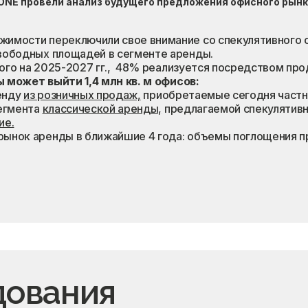
ONE провели анализ будущего предложения офисного рын
жимости переключили свое внимание со спекулятивного с
свободных площадей в сегменте аренды.
нного на 2025-2027 гг., 48% реализуется посредством про
 может выйти 1,4 млн кв. м офисов:
ренду
из розничных продаж,
приобретаемые сегодня частн
сегмента
классической аренды,
предлагаемой спекулятивн
ие.
рынок аренды в ближайшие 4 года: объемы поглощения 
дования