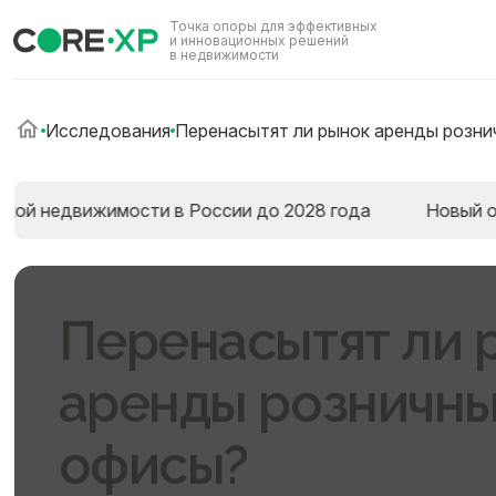
Точка опоры для эффективных
и инновационных решений
в недвижимости
Исследования
Перенасытят ли рынок аренды розни
вижимости в России до 2028 года
Новый отчёт : Пр
Перенасытят ли 
аренды розничн
офисы?