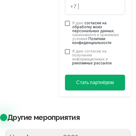
Хотите стать
партнером
будущих
мероприятий?
Я даю
согласие на
обработку моих
Оставьте ваши
персональных данных
,
ознакомился и принимаю
контактные данные, и
условия
Политики
мы свяжемся с Вами
конфиденциальности
в ближайшее время
Я даю согласие на
получение
информационных и
рекламных рассылок
Стать партнёром
Другие мероприятия