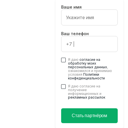
Ваше имя
Ваш телефон
Хотите стать
партнером
будущих
мероприятий?
Я даю
согласие на
обработку моих
Оставьте ваши
персональных данных
,
ознакомился и принимаю
контактные данные, и
условия
Политики
мы свяжемся с Вами
конфиденциальности
в ближайшее время
Я даю согласие на
получение
информационных и
рекламных рассылок
Стать партнёром