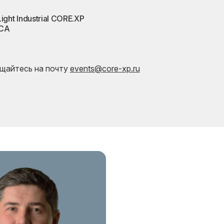
ght Industrial CORE.XP
ХСА
ащайтесь на почту
events@core-xp.ru