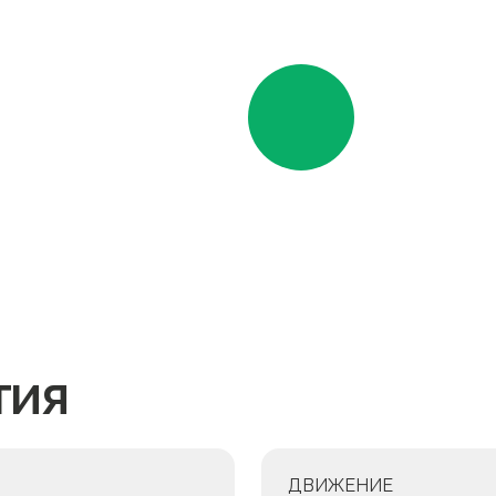
щих
с Вами в
тия
ДВИЖЕНИЕ