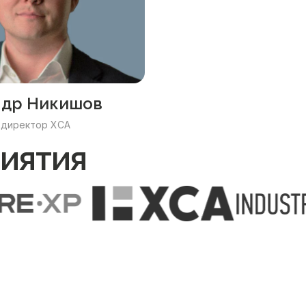
ндр Никишов
 директор ХСА
иятия