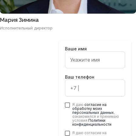
Мария Зимина
Исполнительный директор
Ваше имя
Ваш телефон
Хотите стать
партнером
будущих
мероприятий?
Я даю
согласие на
обработку моих
Оставьте ваши
персональных данных
,
ознакомился и принимаю
контактные данные, и
условия
Политики
мы свяжемся с Вами
конфиденциальности
в ближайшее время
Я даю согласие на