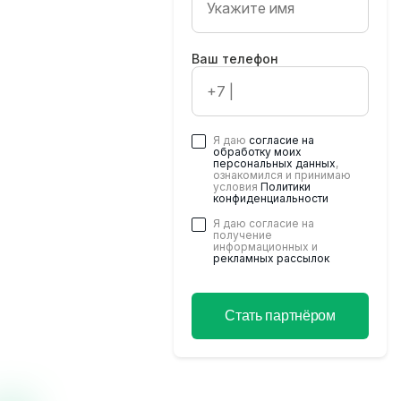
Ваш телефон
Хотите стать
партнером
будущих
мероприятий?
Я даю
согласие на
обработку моих
Оставьте ваши
персональных данных
,
ознакомился и принимаю
контактные данные, и
условия
Политики
мы свяжемся с Вами
конфиденциальности
в ближайшее время
Я даю согласие на
получение
информационных и
рекламных рассылок
Стать партнёром