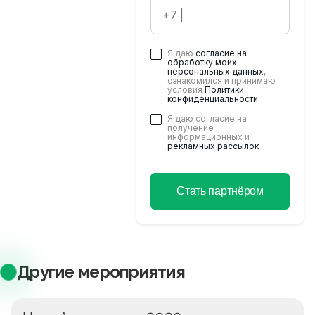
Хотите стать
партнером
будущих
мероприятий?
Я даю
согласие на
обработку моих
Оставьте ваши
персональных данных
,
ознакомился и принимаю
контактные данные, и
условия
Политики
мы свяжемся с Вами
конфиденциальности
в ближайшее время
Я даю согласие на
получение
информационных и
рекламных рассылок
Стать партнёром
Другие мероприятия