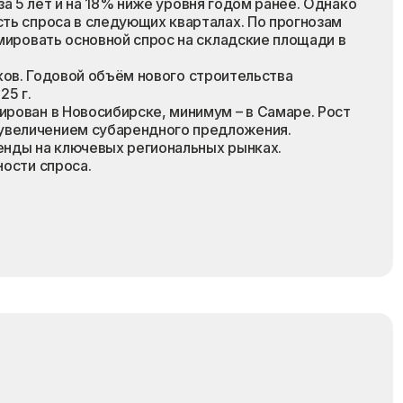
 за 5 лет и на 18% ниже уровня годом ранее. Однако
ть спроса в следующих кварталах. По прогнозам
мировать основной спрос на складские площади в
нков. Годовой объём нового строительства
25 г.
рован в Новосибирске, минимум – в Самаре. Рост
увеличением субарендного предложения.
ренды на ключевых региональных рынках.
ности спроса.