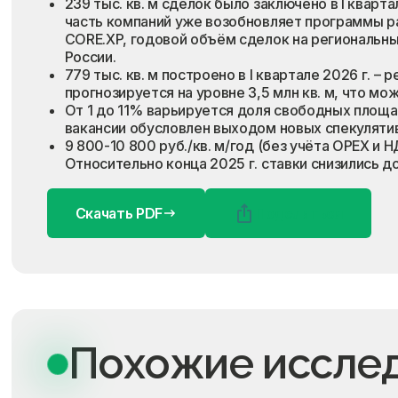
239 тыс. кв. м сделок было заключено в I кварт
часть компаний уже возобновляет программы ра
CORE.XP, годовой объём сделок на региональны
России.
779 тыс. кв. м построено в I квартале 2026 г. 
прогнозируется на уровне 3,5 млн кв. м, что мо
От 1 до 11% варьируется доля свободных площа
вакансии обусловлен выходом новых спекулят
9 800-10 800 руб./кв. м/год (без учёта OPEX 
Относительно конца 2025 г. ставки снизились 
Скачать PDF
Поделиться
Похожие иссле