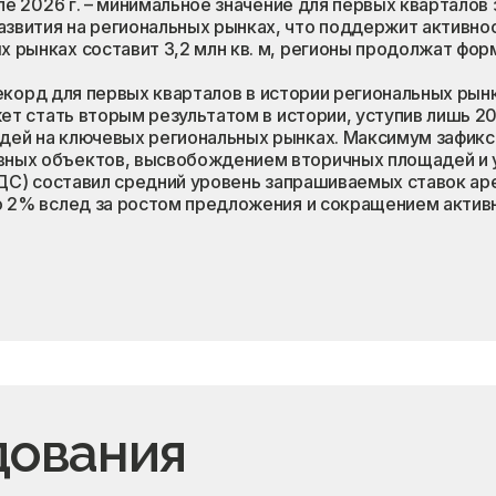
але 2026 г. – минимальное значение для первых кварталов
звития на региональных рынках, что поддержит активнос
х рынках составит 3,2 млн кв. м, регионы продолжат фор
– рекорд для первых кварталов в истории региональных ры
жет стать вторым результатом в истории, уступив лишь 20
дей на ключевых региональных рынках. Максимум зафикси
ивных объектов, высвобождением вторичных площадей и 
и НДС) составил средний уровень запрашиваемых ставок а
до 2% вслед за ростом предложения и сокращением актив
дования