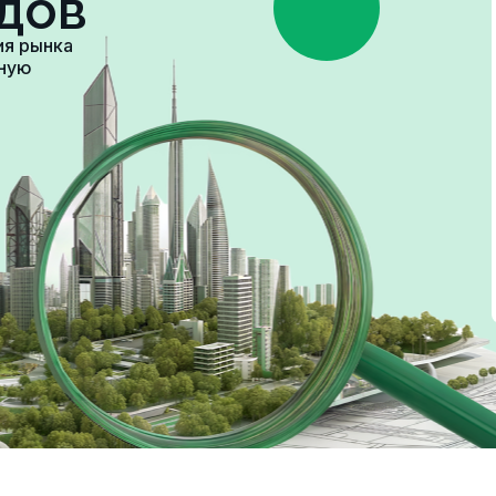
дов
ия рынка
зную