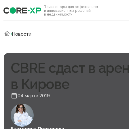
Точка опоры для эффективных
и инновационных решений
в недвижимости
Новости
CBRE сдаст в аре
в Кирове
04 марта 2019
Екатерина Прокопова