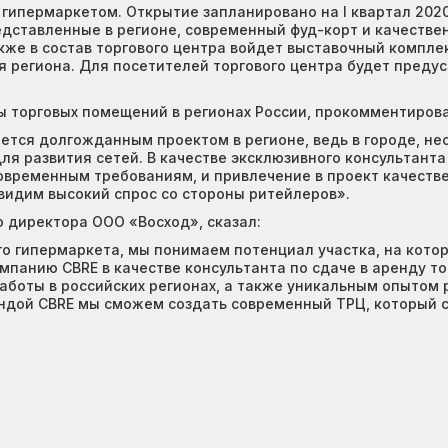
ипермаркетом. Открытие запланировано на I квартал 2020
дставленные в регионе, современный фуд-корт и качеств
кже в состав торгового центра войдет выставочный компле
я региона. Для посетителей торгового центра будет преду
 торговых помещений в регионах России, прокомментирова
ется долгожданным проектом в регионе, ведь в городе, не
ля развития сетей. В качестве эксклюзивного консультан
овременным требованиям, и привлечение в проект качест
 видим высокий спрос со стороны ритейлеров».
о директора ООО «Восход», сказал:
 гипермаркета, мы понимаем потенциал участка, на которо
панию CBRE в качестве консультанта по сдаче в аренду то
боты в российских регионах, а также уникальным опытом р
андой CBRE мы сможем создать современный ТРЦ, который с