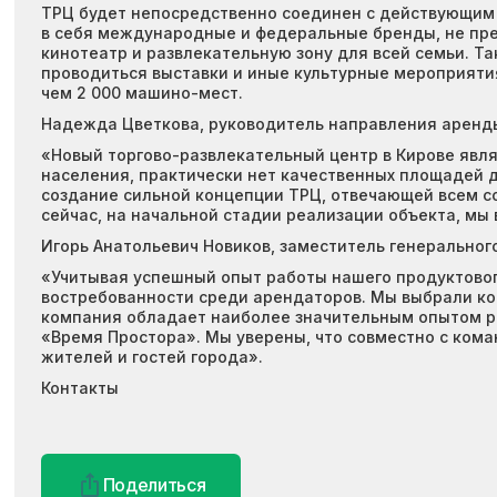
ТРЦ будет непосредственно соединен с действующим г
в себя международные и федеральные бренды, не пре
кинотеатр и развлекательную зону для всей семьи. Та
проводиться выставки и иные культурные мероприяти
чем 2 000 машино-мест.
Надежда Цветкова, руководитель направления аренды
«Новый торгово-развлекательный центр в Кирове явля
населения, практически нет качественных площадей д
создание сильной концепции ТРЦ, отвечающей всем с
сейчас, на начальной стадии реализации объекта, мы
Игорь Анатольевич Новиков, заместитель генеральног
«Учитывая успешный опыт работы нашего продуктового
востребованности среди арендаторов. Мы выбрали ком
компания обладает наиболее значительным опытом ра
«Время Простора». Мы уверены, что совместно с ком
жителей и гостей города».
Контакты
Поделиться