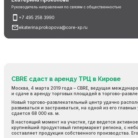
Руководитель направления по связям с общественностью
+7 495 258 3990
ekaterina.prokopova@core-xp.ru
CBRE сдаст в аренду ТРЦ в Кирове
Москва, 4 марта 2019 года – CBRE, ведущая междунар
и сдаче в аренду торговых площадей в торгово-развл
Новый торгово-развлекательный центр удачно распол
развиваться и застраиваться, на одной из его главных
сдается 68 000 кв. м.
В настоящий момент на участке, где ведется активно
крупнейший продуктовый гипермаркет региона, с неб
составляет продукция собственного производства. Его