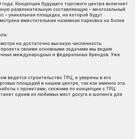
 года. Концепция будущего торгового центра включает
енную развлекательную составляющую – многозальный
кс – уникальная площадка, на которой будут
смотрена вместительная наземная парковка на более
ла:
смотря на достаточно высокую численность
та проекта своими основными задачами мы видим
венных международных и федеральных брендов. Уже
м ведется строительство ТРЦ, и уверены в его
рговых площадей в нашем центре, так как именно эта
аботы с проектами, схожими по концепции с ТРЦ
танет одним из любимых мест досуга и шопинга для