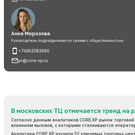
Анна Морозова
Руководитель подразделения по связям с общественностью
+74952583990
pr@core-xp.ru
В московских ТЦ отмечается тренд на
Согласно данным аналитиков CORE.XP рынок торговой
влиянием вызовов, с которыми сталкиваются оператор
Аналитики CORE.XP изучили 52 ключевых торговых цент