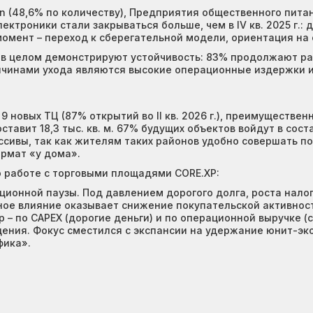
 (48,6% по количеству), Предприятия общественного питания
ктроники стали закрываться больше, чем в IV кв. 2025 г.: д
омент – переход к сберегательной модели, ориентация на 
 целом демонстрируют устойчивость: 83% продолжают разви
ричинами ухода являются высокие операционные издержки 
 – 9 новых ТЦ (87% открытий во II кв. 2026 г.), преимущест
ставит 18,3 тыс. кв. м. 67% будущих объектов войдут в сос
ивы, так как жителям таких районов удобно совершать пок
рмат «у дома».
о работе с торговыми площадями CORE.XP:
ионной паузы. Под давлением дорогого долга, роста налог
ое влияние оказывает снижение покупательской активност
 – по CAPEX (дорогие деньги) и по операционной выручке (
щения. Фокус сместился с экспансии на удержание юнит-э
фика».