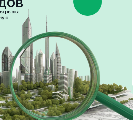
дов
ия рынка
зную