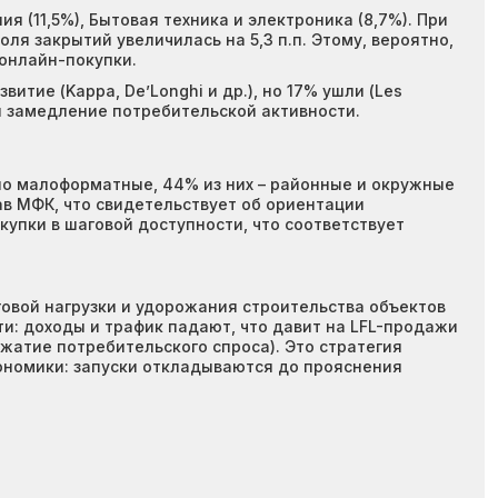
 (11,5%), Бытовая техника и электроника (8,7%). При
оля закрытий увеличилась на 5,3 п.п. Этому, вероятно,
онлайн-покупки.
тие (Kappa, De’Longhi и др.), но 17% ушли (Les
и замедление потребительской активности.
венно малоформатные, 44% из них – районные и окружные
тав МФК, что свидетельствует об ориентации
упки в шаговой доступности, что соответствует
овой нагрузки и удорожания строительства объектов
и: доходы и трафик падают, что давит на LFL-продажи
сжатие потребительского спроса). Это стратегия
кономики: запуски откладываются до прояснения