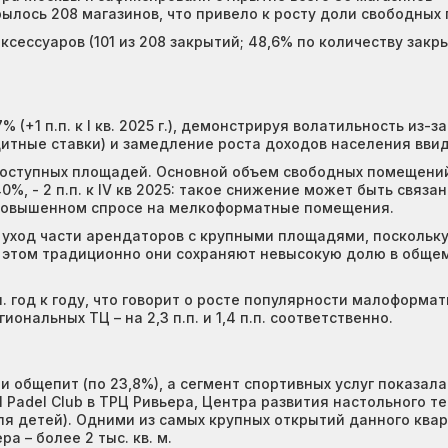
ылось 208 магазинов, что привело к росту доли свободных пл
ессуаров (101 из 208 закрытий; 48,6% по количеству закрыт
(+1 п.п. к I кв. 2025 г.), демонстрируя волатильность из-
дитные ставки) и замедление роста доходов населения вви
 доступных площадей. Основной объем свободных помещений
0%, - 2 п.п. к IV кв 2025: такое снижение может быть связа
т о повышенном спросе на мелкоформатные помещения.
уход части арендаторов с крупными площадями, поскольку
%. При этом традиционно они сохраняют невысокую долю в об
 год к году, что говорит о росте популярности малоформат
нальных ТЦ – на 2,3 п.п. и 1,4 п.п. соответственно.
общепит (по 23,8%), а сегмент спортивных услуг показала ро
 Padel Club в ТРЦ Ривьера, Центра развития настольного т
ля детей). Одними из самых крупных открытий данного ква
ра – более 2 тыс. кв. м.