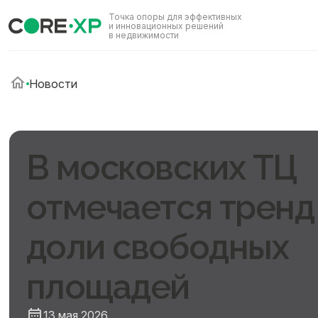
Точка опоры для эффективных
и инновационных решений
в недвижимости
Новости
В московских ТЦ
отмечается тренд
доли свободных
площадей
13 мая 2026