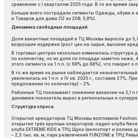
сравнению с I кварталом 2025 года. В то же время закр
Больше всего пострадали сегменты Одежды, обуви и акс
и Товаров для дома (12 из 208; 5,8%).
Динамика свободных площадей
Доля вакантных площадей в ТЦ Москвы выросла до 5,7% 
возросшие издержки (рост цен на сырье, высокие кре
В торговых центрах несколько изменилась структура
по количеству, но их доля по площади заметно ниже, 4
этого сегмента на 1 п.п. (с 69% до 68%), что говори
В то же время на рынке наблюдается незначительный 
увеличилась на 1 п.п. к IV кв. 2025 г., составив 27
предложении по количеству) – 2%
Районные ТЦ показывают снижение вакансии на 2,1 п.п.
динамике показатель вырос в региональных и суперрегио
Структура спроса
Открытия арендаторов ТЦ Москвы возглавили Fashion и 
открытия трёх крупных операторов: падел-клуба Nevel
клуба EXTREME KIDS в ТРЦ Щука (велоспорт и ролики д
– 2,3 тыс. кв. м, парк развлечений FUNZONE в ТРЦ Ривье