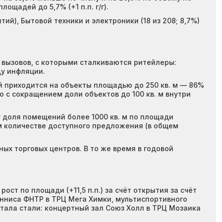
ощадей до 5,7% (+1 п.п. г/г).
ий), Бытовой техники и электроники (18 из 208; 8,7%)
за вызовов, с которыми сталкиваются ритейлеры:
ду инфляции.
 приходится на объекты площадью до 250 кв. м — 86%
но с сокращением доли объектов до 100 кв. м внутри
 доля помещений более 1000 кв. м по площади
щем количестве доступного предложения (в общем
ных торговых центров. В то же время в годовой
ст по площади (+11,5 п.п.) за счёт открытия за счёт
енниса ФНТР в ТРЦ Мега Химки, мультиспортивного
ртала стали: концертный зал Союз Холл в ТРЦ Мозаика