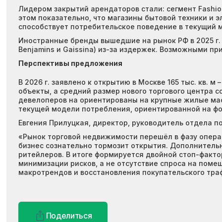
Лидером закрытий арендаторов стали: сегмент Fashion
этом показательно, что магазины бытовой техники и эле
способствует потребительское поведение в текущий м
Иностранные бренды вышедшие на рынок РФ в 2025 г. в
Benjamins и Gaissina) из-за издержек. Возможными п
Перспективы предложения
В 2026 г. заявлено к открытию в Москве 165 тыс. кв. м
объекты, а средний размер нового торгового центра со
девелоперов на ориентированы на крупные жилые масс
текущей модели потребления, ориентированной на фо
Евгения Прилуцкая, директор, руководитель отдела п
«Рынок торговой недвижимости перешёл в фазу операц
бизнес сознательно тормозит открытия. Дополнительн
ритейлеров. В итоге формируется двойной стоп-фактор
минимизации рисков, а не отсутствие спроса на поме
макротрендов и восстановления покупательского тра
Поделиться