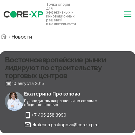
Точка опоры
для
эффективных и
инновационных
решений
в недвижимости
Новости
Восточноевропейские рынки
лидируют по строительству
торговых центров
10 августа 2015
Екатерина Прокопова
Руководитель направления по связям с
общественностью
+7 495 258 3990
ekaterina.prokopova@core-xp.ru