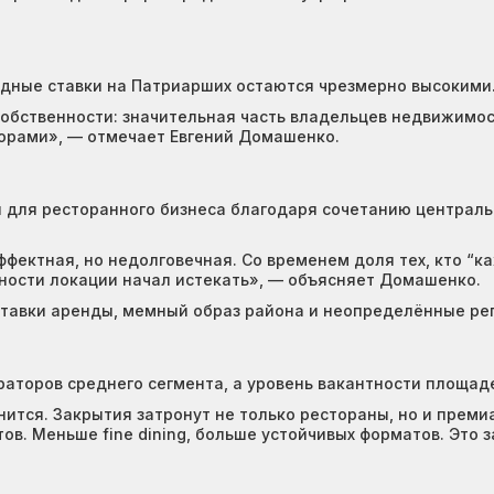
ные ставки на Патриарших остаются чрезмерно высокими. 
собственности: значительная часть владельцев недвижимо
торами», — отмечает Евгений Домашенко.
для ресторанного бизнеса благодаря сочетанию центрально
фектная, но недолговечная. Со временем доля тех, кто “ка
дности локации начал истекать», — объясняет Домашенко.
 ставки аренды, мемный образ района и неопределённые ре
раторов среднего сегмента, а уровень вакантности площад
ится. Закрытия затронут не только рестораны, но и преми
ов. Меньше fine dining, больше устойчивых форматов. Это 