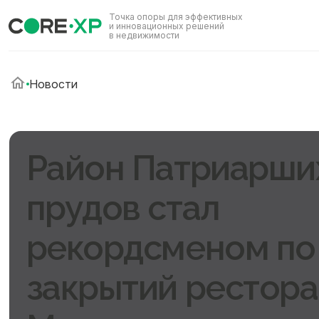
Точка опоры для эффективных
и инновационных решений
в недвижимости
Новости
Район Патриарши
прудов стал
рекордсменом по
закрытий рестора