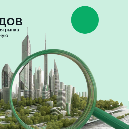
дов
ия рынка
зную