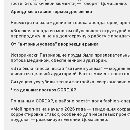
гостя. Это ключевой момент», — говорит Домашенко.
Арендные ставки: тормоз для рынка
Несмотря на охлаждение интереса арендаторов, аренд
«Высокая аренда во многом обусловлена структурой 
перепродажу, а не на долгосрочную работу с аренда
От “витрины успеха” к коррекции рынка
Исторически Патриаршие пруды были привлекательны 
потока медийной, обеспеченной аудитории.
«Это была классическая “витрина успеха” — модель эф
является целевой аудиторией. В этот момент срок го
Ситуацию усугубили тесная застройка, сверхвысокие
Что дальше: прогноз CORE.XP
По данным CORE.XP, в районе растёт доля fashion-опе
«Мой прогноз на начало 2026 года — тенденция сохран
корректировке ставок, особенно для несетевых проект
прудов», — резюмирует Евгений Домашенко.