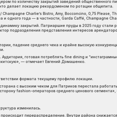
дером по количеству закрытий заведений общественного пит
, что делает локацию рекордсменом по ротации общепита.
Champagne Charlie’s Bistro, Amy, Bocconcino, 0,75 Please, The
 и одного года — в частности, Garda Caffé, Champagne Charlie
инамику закрытий. Патриаршие пруды в 2025 году стали 
ктор подразделения представления интересов арендаторо
тории, падение среднего чека и крайне высокую конкурен
и.
Аудитория, готовая потреблять fine dining и “инстаграмны
китскую», — отмечает Евгений Домашенко.
ответствии формата текущему профилю локации.
торана с высоким чеком для Патриков перестала работать
сторону fashion-операторов среднего ценового сегмента»
труктура изменилась.
происходит перераспределение. Внутри района снижается