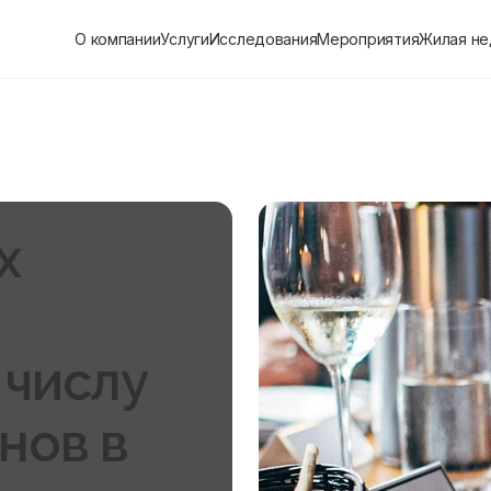
О компании
Услуги
Исследования
Мероприятия
Жилая н
х
 числу
нов в