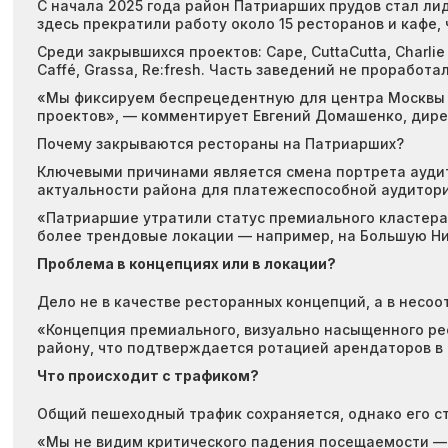
С начала 2025 года район Патриарших прудов стал ли
здесь прекратили работу около 15 ресторанов и кафе
Среди закрывшихся проектов: Cape, CuttaCutta, Charlie / 
Caffé, Grassa, Re:fresh. Часть заведений не проработала
«Мы фиксируем беспрецедентную для центра Москвы д
проектов», — комментирует Евгений Домашенко, дире
Почему закрываются рестораны на Патриарших?
Ключевыми причинами является смена портрета ауди
актуальности района для платежеспособной аудитори
«Патриаршие утратили статус премиального кластера. 
более трендовые локации — например, на Большую Ни
Проблема в концепциях или в локации?
Дело не в качестве ресторанных концепций, а в несо
«Концепция премиального, визуально насыщенного рес
району, что подтверждается ротацией арендаторов в 
Что происходит с трафиком?
Общий пешеходный трафик сохраняется, однако его с
«Мы не видим критического падения посещаемости — 