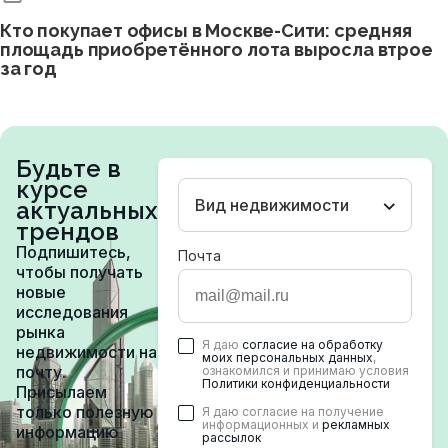
Кто покупает офисы в Москве-Сити: средняя
площадь приобретённого лота выросла втрое
за год
Будьте в
курсе
Вид недвижимости
актуальных
трендов
Подпишитесь,
Почта
чтобы получать
новые
исследования
рынка
Я даю
согласие на обработку
недвижимости на
моих персональных данных
,
почту.
ознакомился и принимаю условия
Политики конфиденциальности
Присылаем
только полезную
Я даю согласие на получение
информационных и
рекламных
информацию
рассылок