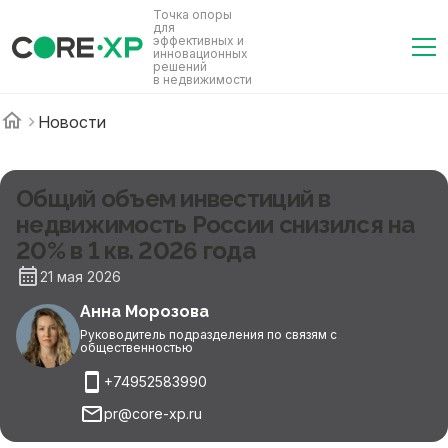
Точка опоры
для
эффективных и
инновационных
решений
в недвижимости
Новости
Общий объем инвестиций в
недвижимость России снизился на
20% в 1 кв. 2026 года
21 мая 2026
Анна Морозова
Руководитель подразделения по связям с
общественностью
+74952583990
pr@core-xp.ru