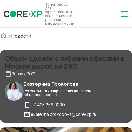
Точка опоры
для
эффективных и
инновационных
решений
в недвижимости
Новости
Объем сделок с гибкими офисами в
Москве вырос на 29%
30 мая 2023
Екатерина Прокопова
Руководитель направления по связям с
общественностью
+7 495 258 3990
ekaterina.prokopova@core-xp.ru