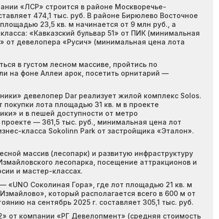
пании «ЛСР» строится в районе Москворечье-
ставляет 474,1 тыс. руб. В районе Бирюлево Восточное
ощадью 23,5 кв. м начинается от 9 млн руб., а
-класса: «Кавказский бульвар 51» от ПИК (минимальная
ий» от девелопера «Русич» (минимальная цена лота
ься в густом лесном массиве, пройтись по
ли на фоне Аллеи арок, посетить орнитарий —
ьники» девелопер Dar реализует жилой комплекс Solos.
покупки лота площадью 31 кв. м в проекте
ьники» и в пешей доступности от метро
проекте — 361,5 тыс. руб., минимальная цена лот
изнес-класса Sokolinn Park от застройщика «Эталон».
есной массив (лесопарк) и развитую инфраструктуру
 Измайловского лесопарка, посещение аттракционов и
сии и мастер-классах.
— «UNO Соколиная Гора», где лот площадью 21 кв. м
k Измайлово», который располагается всего в 600 м от
оянию на сентябрь 2025 г. составляет 305,1 тыс. руб.
2» от компании «РГ Девелопмент» (средняя стоимость