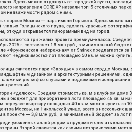
арках. Здесь можно отдохнуть от городской суеты, насла
илого направления CORE.XP назвали топ-5 столичных парков
ой недвижимости рядом с ними.
ых парков Москвы — парк имени Горького. Здесь можно взг
гладью Голицынского пруда, сделать красивые фотографии
ы, откуда открывается панорамный вид на город.
асполагаются три жилых проекта премиум-класса. Средняя 
рь 2025 г. составляет 1,8 млн руб., а минимальный бюджет
ле «Фрунзенская набережная» от Sminex предлагается за 137
солют Недвижимость» лот площадью 50 кв. м можно купить за
толицы считается парк «Зарядье» в самом сердце Москвы, 
ландшафтным дизайном и архитектурными решениями, одни
о сложный рельеф со спусками и подъемами и зонирование 
млн растений.
ории «делюкс». Средняя стоимость кв. м в клубном доме D
льный бюджет для приобретения лота площадью 48 кв. м нач
 переулке квартиру площадью 40 кв. м можно купить за 104
центра Москвы, на Никольской улице, всего в нескольких ш
 в проекте — 3,8 млн руб., а минимальный бюджет за лот пл
среди ухоженных аллей рядом с прудами и сделать классные
терины Второй славится как своими историческими местам