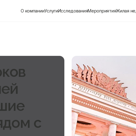
О компании
Услуги
Исследования
Мероприятия
Жилая н
рков
ней
чшие
ядом с