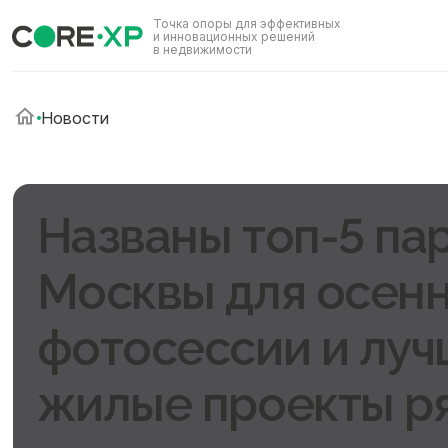
Точка опоры для эффективных
и инновационных решений
в недвижимости
Новости
Названы топ-5 па
Москвы для осен
фотосессии и лу
жилые проекты р