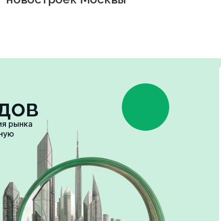
дов
ия рынка
зную