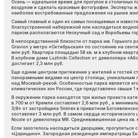
Осень — идеальное время для прогулок в столичных п
воздухом и сделать красивые фотографии. Эксперты ж
наиболее востребованные предложения на рынке жил
Самый главный и один из самых посещаемых и известн
благоустроенной набережной или насладиться водной 
парком располагаются Нескучный сад и Воробьевы гор
В непосредственной близости от парка им. Горького р
Gravion у метро «Октябрьская» по состоянию на сентяб
млн руб. Квартира площадью 58 кв. м в клубном кварта
В клубном доме Luzhniki Collection от девелопера «Аб
достигает 2,3 млн руб.
Еще одним центром притяжения у жителей и гостей с
панорамными видами на центр столицы, уникальным 
над Москвой-рекой. Особенностью парка является ег
климатических зон России, где представлено свыше 1 
В окружении парка находятся три жилых проекта катег
в 700 м от Кремля составляет 2,6 млн руб., а минима
3/8» от застройщика Sminex в приватном Богоявленском
составляет 3 млн руб. В самом сердце исторического 
Nicole от девелопера MR. Средневзвешенная цена кв. м
Если захотелось насладиться дворцами, прогуляться 
«Царицыно». Загородная резиденция императрицы Ека