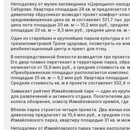
Неподалеку от музея‑заповедника «Царицыно» находя
Сабурово. Квартира площадью 28 кв. м предлагается по
девелопер «Брусника» возводит проект комфорт-класс
средневзвешенная цена кв. м составляет 321,7 тыс. р
цена лота площадью 20 кв. м — 10,2 млн руб., средняя
площадью 20 кв. м — 8,3 млн руб., средняя цена кв. м — 
Один из старейших и крупнейших парков культуры и о
трехкилометровой Тропе здоровья, посмотреть на жив
реабилитационный центр и приют для птиц.
В непосредственной близости возводятся три проекта 
Его двор плавно перетекает в территорию парка, обр
начинается от 13,9 млн руб., а средняя стоимость кв. 
«Преображенская площадь» располагается комплекс «Ev
площадью 25 кв. м — 9,2 млн руб. Квартира площадью 2
Средняя стоимость кв. м в проекте составляет 532,4 ты
Замыкает рейтинг Измайловский парк — один из крупн
для развлечений и активного отдыха. Посетителям до
колеса обозрения, осмотр Измайловского кремля, где 
Вблизи парка строится четыре проекта. Два жилых ком
девелопер предлагает за 10,4 млн руб., а средняя стои
Измайловского парка, квартиру площадью 31 кв. м можно
Неподалеку от Измайловского парка также располага