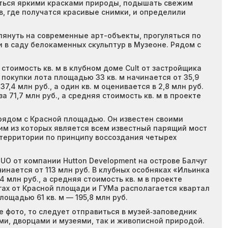
диться яркими красками природы, подышать свежим
, где получатся красивые снимки, и определили
лянуть на современные арт-объекты, прогуляться по
 в саду белокаменных скульптур в Музеоне. Рядом с
стоимость кв. м в клубном доме Cult от застройщика
 покупки лота площадью 33 кв. м начинается от 35,9
,4 млн руб., а один кв. м оценивается в 2,8 млн руб.
 71,7 млн руб., а средняя стоимость кв. м в проекте
рядом с Красной площадью. Он известен своими
м из которых является всем известный парящий мост
территории по принципу воссоздания четырех
UO от компании Hutton Development на острове Балчуг
инается от 113 млн руб. В клубных особняках «Ильинка
 млн руб., а средняя стоимость кв. м в проекте
агах от Красной площади и ГУМа располагается квартал
ощадью 61 кв. м — 195,8 млн руб.
 фото, то следует отправиться в музей‑заповедник
и, дворцами и музеями, так и живописной природой.