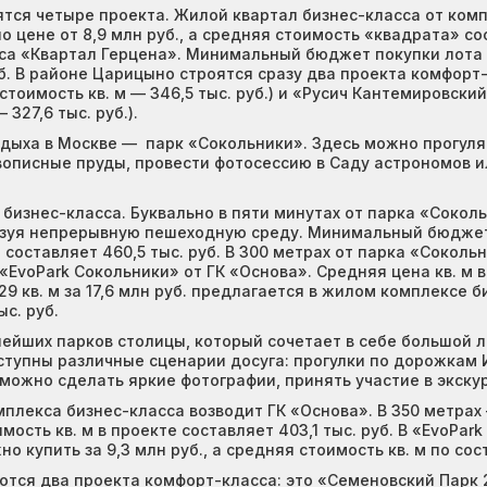
тся четыре проекта. Жилой квартал бизнес-класса от ком
 цене от 8,9 млн руб., а средняя стоимость «квадрата» со
а «Квартал Герцена». Минимальный бюджет покупки лота пл
уб. В районе Царицыно строятся сразу два проекта комфорт
 стоимость кв. м — 346,5 тыс. руб.) и «Русич Кантемировск
327,6 тыс. руб.).
тдыха в Москве — парк «Сокольники». Здесь можно прогулят
описные пруды, провести фотосессию в Саду астрономов и
бизнес-класса. Буквально в пяти минутах от парка «Сокол
азуя непрерывную пешеходную среду. Минимальный бюджет 
м составляет 460,5 тыс. руб. В 300 метрах от парка «Сокол
oPark Сокольники» от ГК «Основа». Средняя цена кв. м в 
9 кв. м за 17,6 млн руб. предлагается в жилом комплексе б
с. руб.
ейших парков столицы, который сочетает в себе большой л
ступны различные сценарии досуга: прогулки по дорожкам
можно сделать яркие фотографии, принять участие в экскур
плекса бизнес-класса возводит ГК «Основа». В 350 метрах 
мость кв. м в проекте составляет 403,1 тыс. руб. В «EvoPar
 купить за 9,3 млн руб., а средняя стоимость кв. м по сост
ются два проекта комфорт-класса: это «Семеновский Парк 