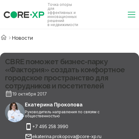
Точка опоры
для
эффективных и
инновационных
решений
в недвижимости
Новости
CBRE поможет бизнес-парку
«Фактория» создать комфортное
городское пространство для
сотрудников и посетителей
19 октября 2017
Екатерина Прокопова
Руководитель направления по связям с
общественностью
+7 495 258 3990
ekaterina.prokopova@core-xp.ru