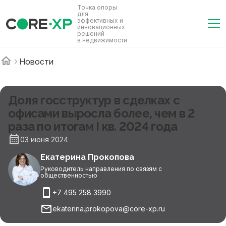
Точка опоры
для
эффективных и
инновационных
решений
в недвижимости
Новости
Доля госструктур в сделках с
офисами выросла более, чем в 2
раза по итогам I кв. 2024 года
03 июня 2024
Екатерина Прокопова
Руководитель направления по связям с
общественностью
+7 495 258 3990
ekaterina.prokopova@core-xp.ru