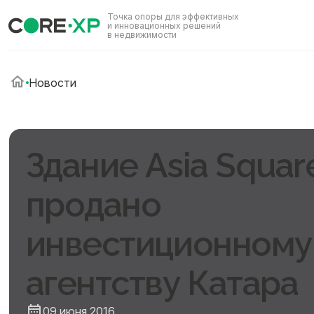
Точка опоры для эффективных
и инновационных решений
в недвижимости
Новости
Здание Asia Squar
продано
инвестиционному
агентству Катара
09 июня 2016