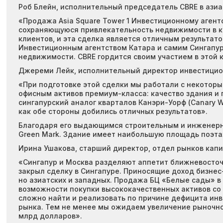
Роб Блейн, исполнительный председатель CBRE в азиа
«Продажа Asia Square Tower 1 Инвестиционному агент
сохраняющуюся привлекательность недвижимости в ка
клиентов, и эта сделка является отличным результа
Инвестиционным агентством Катара и самим Сингапур
недвижимости. CBRE гордится своим участием в этой 
Джереми Лейк, исполнительный директор инвестицион
«При подготовке этой сделки мы работали с некоторым
офисным активов премиум-класса: качество здания и п
сингапурский аналог кварталов Канэри-Уорф (Canary Wh
как обе стороны добились отличных результатов».
Благодаря его выдающимся строительным и инженерны
Green Mark. Здание имеет наибольшую площадь поэтаж
Ирина Ушакова, старший директор, отдел рынков капит
«Сингапур и Москва разделяют аппетит ближневосточны
закрыл сделку в Сингапуре. Приносящие доход бизнес-
но азиатских и западных. Продажа БЦ «Белые сады» в
возможности покупки высококачественных активов со
сложно найти и реализовать по причине дефицита ин
рынка. Тем не менее мы ожидаем увеличение рыночной
млрд долларов».