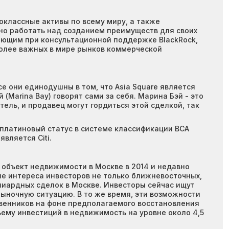
оклассные активы по всему миру, а также
но работать над созданием преимуществ для своих
ающим при консультационной поддержке BlackRock,
более важных в мире рынков коммерческой
е они единодушны в том, что Asia Square является
Marina Bay) говорят сами за себя. Марина Бэй - это
тель, и продавец могут гордиться этой сделкой, так
платиновый статус в системе классификации BCA
вляется Citi.
в объект недвижимости в Москве в 2014 и недавно
оне интереса инвесторов не только ближневосточных,
лиардных сделок в Москве. Инвесторы сейчас ищут
ночную ситуацию. В то же время, эти возможности
твенников на фоне предполагаемого восстановления
ъему инвестиций в недвижимость на уровне около 4,5