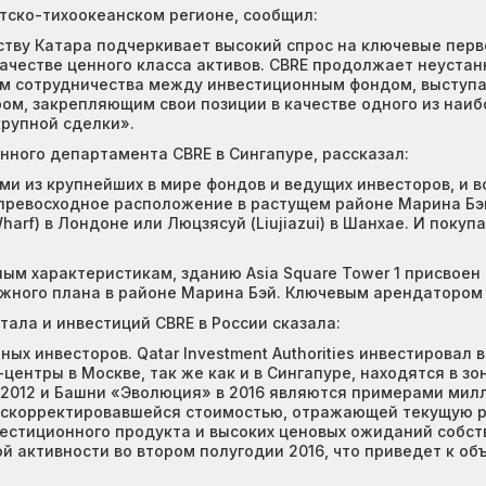
тско-тихоокеанском регионе, сообщил:
ству Катара подчеркивает высокий спрос на ключевые перв
честве ценного класса активов. CBRE продолжает неустан
том сотрудничества между инвестиционным фондом, выступ
ом, закрепляющим свои позиции в качестве одного из наи
крупной сделки».
ного департамента CBRE в Сингапуре, рассказал:
и из крупнейших в мире фондов и ведущих инвесторов, и вс
ревосходное расположение в растущем районе Марина Бэй (
arf) в Лондоне или Люцзясуй (Liujiazui) в Шанхае. И покупа
м характеристикам, зданию Asia Square Tower 1 присвоен 
ного плана в районе Марина Бэй. Ключевым арендатором я
ала и инвестиций CBRE в России сказала:
х инвесторов. Qatar Investment Authorities инвестировал 
центры в Москве, так же как и в Сингапуре, находятся в з
 2012 и Башни «Эволюция» в 2016 являются примерами мил
 скорректировавшейся стоимостью, отражающей текущую ры
вестиционного продукта и высоких ценовых ожиданий собс
 активности во втором полугодии 2016, что приведет к об