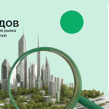
дов
ия рынка
зную