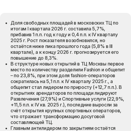
Доля свободных площадей в московских ТЦ по
итогам I квартала 2026 г. составила 5,7%,
прибавив 1 п.п. год к году и 0,4 п.п. к IV кварталу
2025 г. Рост показателя возобновился, но
остаётся ниже пика прошлого года (5,8% в III
квартале), а к концу 2026 г. прогнозируется его
повышение до 8,3%.
В структуре новых открытий в ТЦ Москвы первое
место по количеству разделили Fashion и общепит
– по 23,8%, при этом доля fashion-операторов
сократилась на 5,1 п.п. к IV кварталу 2025 г., а
общепит стал лидером по приросту (+12,7 п.п.). В
открытиях арендаторов по площади лидируют
Развлечения (27,9%) и Спортивные услуги (22,9%,
+11,5 п.п. к IV кв. 2025 г.), последние выросли за
счёт открытия крупных спортивных операторов,
что отражает трансформацию досуговой
составляющей ТЦ.
Главным антилидером по закрытиям остаётся