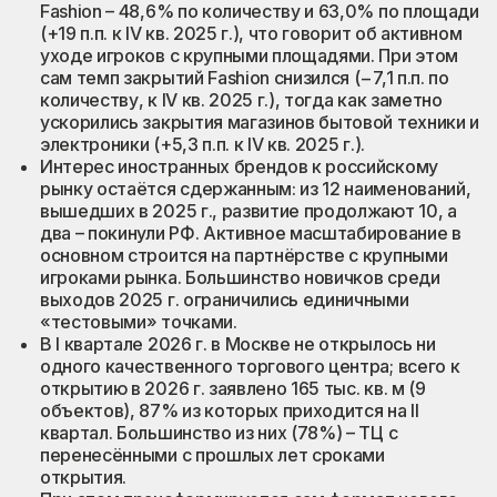
Fashion – 48,6% по количеству и 63,0% по площади
(+19 п.п. к IV кв. 2025 г.), что говорит об активном
уходе игроков с крупными площадями. При этом
сам темп закрытий Fashion снизился (−7,1 п.п. по
количеству, к IV кв. 2025 г.), тогда как заметно
ускорились закрытия магазинов бытовой техники и
электроники (+5,3 п.п. к IV кв. 2025 г.).
Интерес иностранных брендов к российскому
рынку остаётся сдержанным: из 12 наименований,
вышедших в 2025 г., развитие продолжают 10, а
два – покинули РФ. Активное масштабирование в
основном строится на партнёрстве с крупными
игроками рынка. Большинство новичков среди
выходов 2025 г. ограничились единичными
«тестовыми» точками.
В I квартале 2026 г. в Москве не открылось ни
одного качественного торгового центра; всего к
открытию в 2026 г. заявлено 165 тыс. кв. м (9
объектов), 87% из которых приходится на II
квартал. Большинство из них (78%) – ТЦ с
перенесёнными с прошлых лет сроками
открытия.