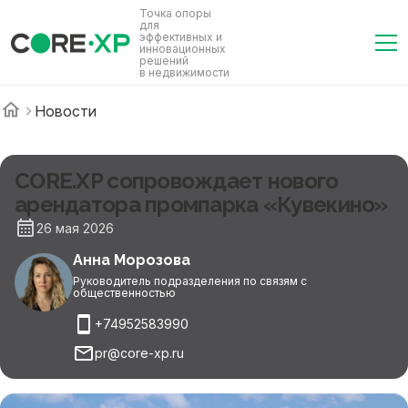
Точка опоры
для
эффективных и
инновационных
решений
в недвижимости
Новости
CORE.XP сопровождает нового
арендатора промпарка «Кувекино»
26 мая 2026
Анна Морозова
Руководитель подразделения по связям с
общественностью
+74952583990
pr@core-xp.ru