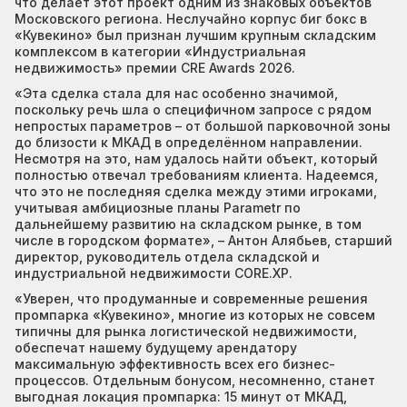
что делает этот проект одним из знаковых объектов
Московского региона. Неслучайно корпус биг бокс в
«Кувекино» был признан лучшим крупным складским
комплексом в категории «Индустриальная
недвижимость» премии CRE Awards 2026.
«Эта сделка стала для нас особенно значимой,
поскольку речь шла о специфичном запросе с рядом
непростых параметров – от большой парковочной зоны
до близости к МКАД в определённом направлении.
Несмотря на это, нам удалось найти объект, который
полностью отвечал требованиям клиента. Надеемся,
что это не последняя сделка между этими игроками,
учитывая амбициозные планы Parametr по
дальнейшему развитию на складском рынке, в том
числе в городском формате», – Антон Алябьев, старший
директор, руководитель отдела складской и
индустриальной недвижимости CORE.XP.
«Уверен, что продуманные и современные решения
промпарка «Кувекино», многие из которых не совсем
типичны для рынка логистической недвижимости,
обеспечат нашему будущему арендатору
максимальную эффективность всех его бизнес-
процессов. Отдельным бонусом, несомненно, станет
выгодная локация промпарка: 15 минут от МКАД,