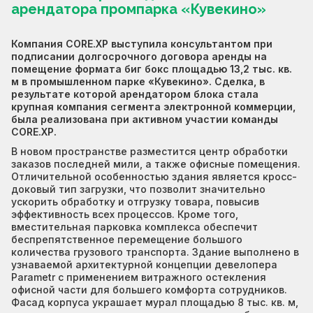
арендатора промпарка «Кувекино»
Компания CORE.XP выступила консультантом при
подписании долгосрочного договора аренды на
помещение формата биг бокс площадью 13,2 тыс. кв.
м в промышленном парке «Кувекино». Сделка, в
результате которой арендатором блока стала
крупная компания сегмента электронной коммерции,
была реализована при активном участии команды
CORE.XP.
В новом пространстве разместится центр обработки
заказов последней мили, а также офисные помещения.
Отличительной особенностью здания является кросс-
доковый тип загрузки, что позволит значительно
ускорить обработку и отгрузку товара, повысив
эффективность всех процессов. Кроме того,
вместительная парковка комплекса обеспечит
беспрепятственное перемещение большого
количества грузового транспорта. Здание выполнено в
узнаваемой архитектурной концепции девелопера
Parametr с применением витражного остекления
офисной части для большего комфорта сотрудников.
Фасад корпуса украшает мурал площадью 8 тыс. кв. м,