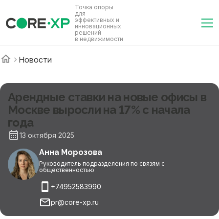
Точка опоры
для
эффективных и
инновационных
решений
в недвижимости
Новости
Арендные ставки на новые офисы в
Москве выросли на 17% с начала
года
13 октября 2025
Анна Морозова
Руководитель подразделения по связям с
общественностью
+74952583990
pr@core-xp.ru