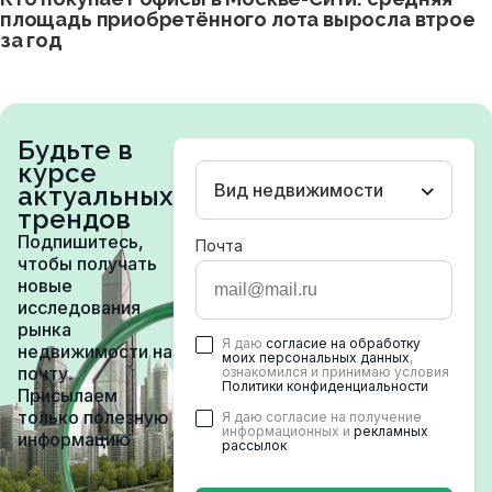
площадь приобретённого лота выросла втрое
за год
Будьте в
курсе
Вид недвижимости
актуальных
трендов
Подпишитесь,
Почта
чтобы получать
новые
исследования
рынка
Я даю
согласие на обработку
недвижимости на
моих персональных данных
,
почту.
ознакомился и принимаю условия
Политики конфиденциальности
Присылаем
только полезную
Я даю согласие на получение
информационных и
рекламных
информацию
рассылок