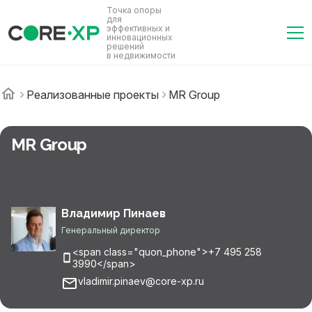
Точка опоры
для
эффективных и
инновационных
решений
в недвижимости
Реализованные проекты
MR Group
MR Group
Владимир Пинаев
Генеральный директор
<span class="quon_phone">+7 495 258
3990</span>
vladimir.pinaev@core-xp.ru