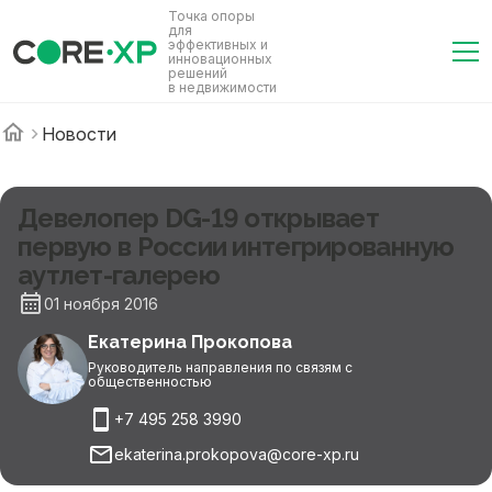
Точка опоры
для
эффективных и
инновационных
решений
в недвижимости
Новости
Девелопер DG-19 открывает
первую в России интегрированную
аутлет-галерею
01 ноября 2016
Екатерина Прокопова
Руководитель направления по связям с
общественностью
+7 495 258 3990
ekaterina.prokopova@core-xp.ru