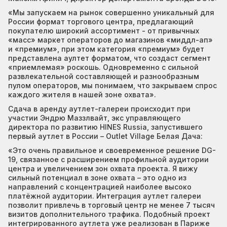
«Мы запускаем на рынок совершенно уникальный для
России формат торгового центра, предлагающий
покупателю широкий ассортимент - от привычных
«масс» маркет операторов до магазинов «миддл-ап»
и «премиум», при этом категория «премиум» будет
представлена аултет форматом, что создаст сегмент
«приемлемая» роскошь. Одновременно с сильной
развлекательной составляющей и разнообразным
пулом операторов, мы понимаем, что закрываем спрос
каждого жителя в нашей зоне охвата».
Сдача в аренду аутлет-галереи происходит при
участии Эндрю Маззлвайт, экс управляющего
директора по развитию HINES Russia, запустившего
первый аутлет в России – Outlet Village Белая Дача:
«Это очень правильное и своевременное решение DG-
19, связанное с расширением профильной аудитории
центра и увеличением зон охвата проекта. Я вижу
сильный потенциал в зоне охвата – это одно из
направлений с концентрацией наиболее высоко
платёжной аудитории. Интеграция аутлет галереи
позволит привлечь в торговый центр не менее 7 тысяч
визитов дополнительного трафика. Подобный проект
интегрированного аутлета уже реализован в Париже