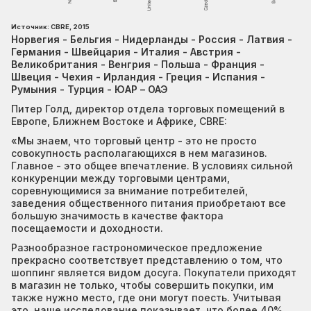
Источник: CBRE, 2015
Норвегия - Бельгия - Нидерланды - Россия - Латвия -
Германия - Швейцария - Италия - Австрия -
Великобритания - Венгрия - Польша - Франция -
Швеция - Чехия - Ирландия - Греция - Испания -
Румыния - Турция - ЮАР – ОАЭ
Питер Голд, директор отдела торговых помещений в
Европе, Ближнем Востоке и Африке, CBRE:
«Мы знаем, что торговый центр - это не просто
совокупность располагающихся в нем магазинов.
Главное - это общее впечатление. В условиях сильной
конкуренции между торговыми центрами,
соревнующимися за внимание потребителей,
заведения общественного питания приобретают все
большую значимость в качестве фактора
посещаемости и доходности.
Разнообразное гастрономическое предложение
прекрасно соответствует представлению о том, что
шоппинг является видом досуга. Покупатели приходят
в магазин не только, чтобы совершить покупки, им
также нужно место, где они могут поесть. Учитывая
это, наше исследование показывает, что более 40%