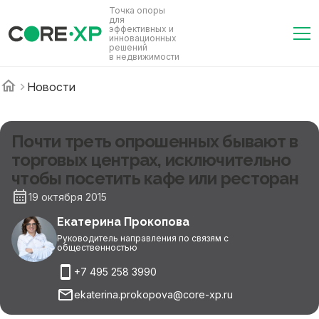
Точка опоры
для
эффективных и
инновационных
решений
в недвижимости
Новости
Почти треть опрошенных бывают в
торговых центрах, исключительно
чтобы посетить кафе или ресторан
19 октября 2015
Екатерина Прокопова
Руководитель направления по связям с
общественностью
+7 495 258 3990
ekaterina.prokopova@core-xp.ru