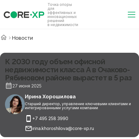
Точка опоры
для
эффективных и
инновационных
решений
в недвижимости
Новости
К 2030 году объем офисной
недвижимости класса А в Очаково-
Рябиновом районе вырастет в 5 раз
27 июня 2025
Ирина Хорошилова
Старший директор, управление ключевыми клиентами и
интегрированными услугами компании
+7 495 258 3990
irina.khoroshilova@core-xp.ru