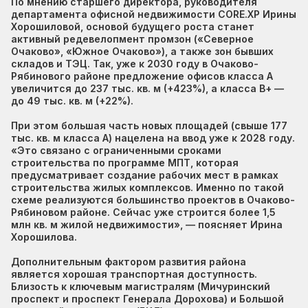
По мнению старшего директора, руководителя
департамента офисной недвижимости CORE.XP Ирины
Хорошиловой, основой будущего роста станет
активный редевелопмент промзон («Северное
Очаково», «Южное Очаково»), а также зон бывших
складов и ТЭЦ. Так, уже к 2030 году в Очаково-
Рябинового районе предложение офисов класса А
увеличится до 237 тыс. кв. м (+423%), а класса В+ —
до 49 тыс. кв. м (+22%).
При этом большая часть новых площадей (свыше 177
тыс. кв. м класса А) нацелена на ввод уже к 2028 году.
«Это связано с ограниченными сроками
строительства по программе МПТ, которая
предусматривает создание рабочих мест в рамках
строительства жилых комплексов. Именно по такой
схеме реализуются большинство проектов в Очаково-
Рябиновом районе. Сейчас уже строится более 1,5
млн кв. м жилой недвижимости», — поясняет Ирина
Хорошилова.
Дополнительным фактором развития района
является хорошая транспортная доступность.
Близость к ключевым магистралям (Мичуринский
проспект и проспект Генерала Дорохова) и Большой