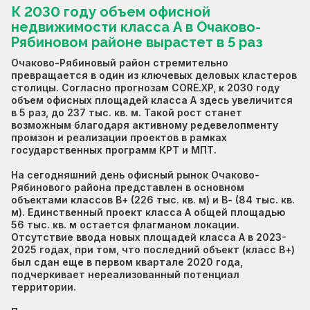
К 2030 году объем офисной
недвижимости класса А в Очаково-
Рябиновом районе вырастет в 5 раз
Очаково-Рябиновый район стремительно
превращается в один из ключевых деловых кластеров
столицы. Согласно прогнозам CORE.XP, к 2030 году
объем офисных площадей класса А здесь увеличится
в 5 раз, до 237 тыс. кв. м. Такой рост станет
возможным благодаря активному редевелопменту
промзон и реализации проектов в рамках
государственных программ КРТ и МПТ.
На сегодняшний день офисный рынок Очаково-
Рябинового района представлен в основном
объектами классов В+ (226 тыс. кв. м) и В- (84 тыс. кв.
м). Единственный проект класса А общей площадью
56 тыс. кв. м остается флагманом локации.
Отсутствие ввода новых площадей класса А в 2023-
2025 годах, при том, что последний объект (класс В+)
был сдан еще в первом квартале 2020 года,
подчеркивает нереализованный потенциал
территории.