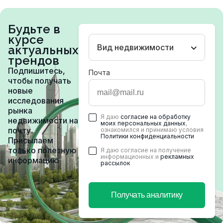
Будьте в
курсе
Вид недвижимости
актуальных
трендов
Подпишитесь,
Почта
чтобы получать
новые
исследования
рынка
Я даю
согласие на обработку
недвижимости на
моих персональных данных
,
почту.
ознакомился и принимаю условия
Политики конфиденциальности
Присылаем
только полезную
Я даю согласие на получение
информационных и
рекламных
информацию
рассылок
Получать аналитику