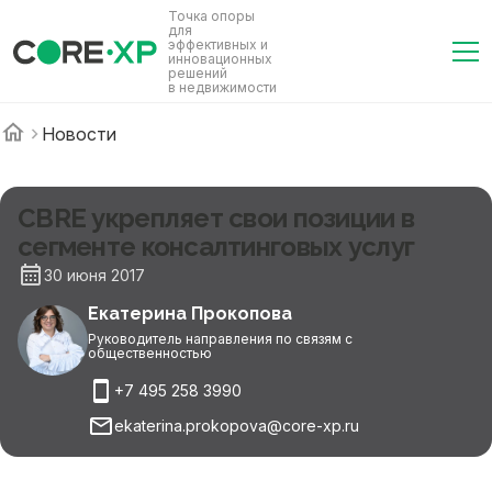
Точка опоры
для
эффективных и
инновационных
решений
в недвижимости
Новости
CBRE укрепляет свои позиции в
сегменте консалтинговых услуг
30 июня 2017
Екатерина Прокопова
Руководитель направления по связям с
общественностью
+7 495 258 3990
ekaterina.prokopova@core-xp.ru