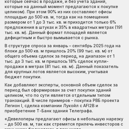
которые сейчас в продаже, и без учета зданий,
которые на данный момент предлагаются к покупке
целиком). При этом 90% из них составляют офисы
площадью до 500 кв. м, тогда как на помещения
размером от 1 до 3 тыс. кв. м приходится только 6%
предложения в штуках и 35% в квадратных метрах (191
тыс. кв. м). Данный формат площадей является
дефицитным и быстро вымывается с рынка.
В структуре спроса за январь – сентябрь 2025 года на
блоки до 500 кв. м пришлось 20% (99 тыс. кв. м) от
общего объема сделок за период, на диапазон от 1
тыс. до 3 тыс. кв. м пришлось 18% сделок купли-
продажи в метрах (81 тыс. кв. м). Данный показатель
для крупных лотов является высоким, учитывая
бюджет покупки.
Как добавляют эксперты, основной объем сделок за
период был сформирован за счет покупки зданий
целиком, что по сути является отдельным типом
транзакций. В числе примеров – покупка РВБ проекта
Легион I, сделка компании Лукойл с AFI2B и
приобретение Т-Банк здания Телеграфа.
«Девелоперы предлагают офисы в небольшую нарезку
– до 500 кв. м, так как стремятся прилечь инвесторов с