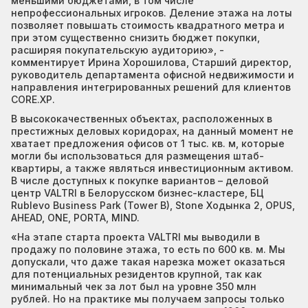
меньшими бюджетами, в том числе
непрофессиональных игроков. Деление этажа на лоты
позволяет повышать стоимость квадратного метра и
при этом существенно снизить бюджет покупки,
расширяя покупательскую аудиторию», -
комментирует Ирина Хорошилова, Старший директор,
руководитель департамента офисной недвижимости и
направления интегрированных решений для клиентов
CORE.XP.
В высококачественных объектах, расположенных в
престижных деловых коридорах, на данный момент не
хватает предложения офисов от 1 тыс. кв. м, которые
могли бы использоваться для размещения штаб-
квартиры, а также являться инвестиционным активом.
В числе доступных к покупке вариантов – деловой
центр VALTRI в Белорусском бизнес-кластере, БЦ
Rublevo Business Park (Tower B), Stone Ходынка 2, OPUS,
AHEAD, ONE, PORTA, MIND.
«На этапе старта проекта VALTRI мы выводили в
продажу по половине этажа, то есть по 600 кв. м. Мы
допускали, что даже такая нарезка может оказаться
для потенциальных резидентов крупной, так как
минимальный чек за лот был на уровне 350 млн
рублей. Но на практике мы получаем запросы только