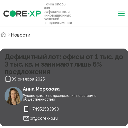
Точка опоры
для
эффективных и
инновационных
решений
в недвижимости
Новости
Дефицитный лот: офисы от 1 тыс. до
3 тыс. кв. м занимают лишь 6%
предложения
09 октября 2025
Анна Морозова
Руководитель подразделения по связям с
общественностью
+74952583990
pr@core-xp.ru