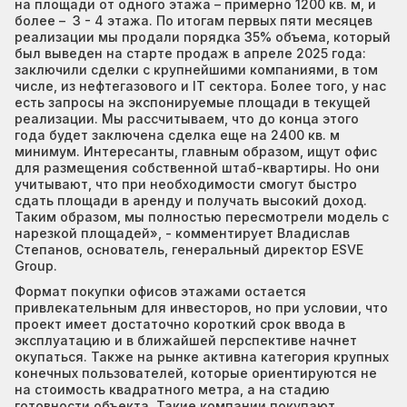
на площади от одного этажа – примерно 1200 кв. м, и
более – 3 - 4 этажа. По итогам первых пяти месяцев
реализации мы продали порядка 35% объема, который
был выведен на старте продаж в апреле 2025 года:
заключили сделки с крупнейшими компаниями, в том
числе, из нефтегазового и IT сектора. Более того, у нас
есть запросы на экспонируемые площади в текущей
реализации. Мы рассчитываем, что до конца этого
года будет заключена сделка еще на 2400 кв. м
минимум. Интересанты, главным образом, ищут офис
для размещения собственной штаб-квартиры. Но они
учитывают, что при необходимости смогут быстро
сдать площади в аренду и получать высокий доход.
Таким образом, мы полностью пересмотрели модель с
нарезкой площадей», - комментирует Владислав
Степанов, основатель, генеральный директор ESVE
Group.
Формат покупки офисов этажами остается
привлекательным для инвесторов, но при условии, что
проект имеет достаточно короткий срок ввода в
эксплуатацию и в ближайшей перспективе начнет
окупаться. Также на рынке активна категория крупных
конечных пользователей, которые ориентируются не
на стоимость квадратного метра, а на стадию
готовности объекта. Такие компании покупают