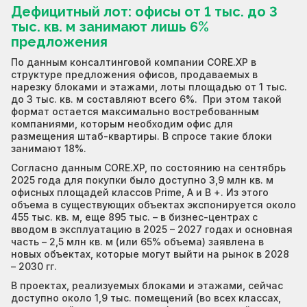
Дефицитный лот: офисы от 1 тыс. до 3
тыс. кв. м занимают лишь 6%
предложения
По данным консалтинговой компании CORE.XP в
структуре предложения офисов, продаваемых в
нарезку блоками и этажами, лоты площадью от 1 тыс.
до 3 тыс. кв. м составляют всего 6%. При этом такой
формат остается максимально востребованным
компаниями, которым необходим офис для
размещения штаб-квартиры. В спросе такие блоки
занимают 18%.
Согласно данным CORE.XP, по состоянию на сентябрь
2025 года для покупки было доступно 3,9 млн кв. м
офисных площадей классов Prime, A и В +. Из этого
объема в существующих объектах экспонируется около
455 тыс. кв. м, еще 895 тыс. – в бизнес-центрах с
вводом в эксплуатацию в 2025 – 2027 годах и основная
часть – 2,5 млн кв. м (или 65% объема) заявлена в
новых объектах, которые могут выйти на рынок в 2028
– 2030 гг.
В проектах, реализуемых блоками и этажами, сейчас
доступно около 1,9 тыс. помещений (во всех классах,