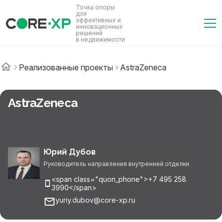
Точка опоры
для
эффективных и
инновационных
решений
в недвижимости
Реализованные проекты
AstraZeneca
AstraZeneca
Юрий Дубов
Руководитель направления внутренней отделки
<span class="quon_phone">+7 495 258
3990</span>
yuriy.dubov@core-xp.ru